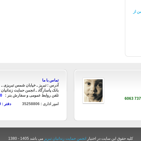
ن از
تماس با ما
آدرس : تبریز ـ خیابان شمس تبریزی ـ
بانک پاسارگاد ـ انجمن حمایت زندانیان ت
تلفن روابط عمومی و سفارش بنر :
90
امور اداری : 35258806
دفتر : 35235890
کلیه حقوق این سایت در اختیار
انجمن حمایت زندانیان تبریز
می باشد 1405 - 1380