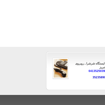
 ایستگاه شرشرا ـ روبروی
بریز
041352503