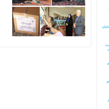
انیان
یت
ر
ی
ای